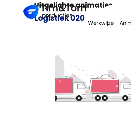
Uitgelichte animaties
Logistiek 020
Werkwijze
Anim